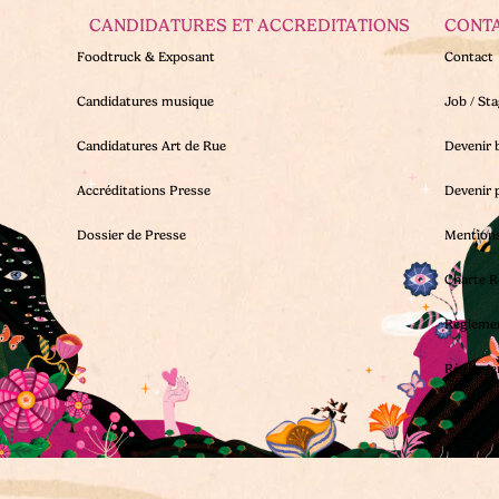
CANDIDATURES ET ACCREDITATIONS
CONT
Foodtruck & Exposant
Contact
Candidatures musique
Job / St
Candidatures Art de Rue
Devenir 
Accréditations Presse
Devenir 
Dossier de Presse
Mentions
Charte R
Règleme
Règleme