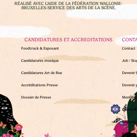
RÉALISÉ AVEC L'AIDE DE LA FÉDÉRATION WALLONIE-
BRUXELLES-SERVICE DES ARTS DE LA SCÈNE.
CANDIDATURES ET ACCREDITATIONS
CONT
Foodtruck & Exposant
Contact
Candidatures musique
Job / St
Candidatures Art de Rue
Devenir 
Accréditations Presse
Devenir 
Dossier de Presse
Mentions
Charte R
Règleme
Règleme