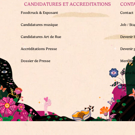
CANDIDATURES ET ACCREDITATIONS
CONT
Foodtruck & Exposant
Contact
Candidatures musique
Job / St
Candidatures Art de Rue
Devenir 
Accréditations Presse
Devenir 
Dossier de Presse
Mentions
Charte R
Règleme
Règleme