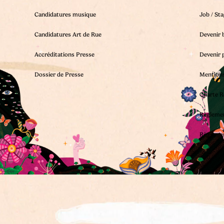
Candidatures musique
Job / St
Candidatures Art de Rue
Devenir 
Accréditations Presse
Devenir 
Dossier de Presse
Mentions
Charte R
Règleme
Règleme