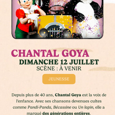
CHANTAL GOYA
DIMANCHE 12 JUILLET
SCÈNE : À VENIR
JEUNESSE
Chantal Goya
Depuis plus de 40 ans,
est la voix de
l’enfance. Avec ses chansons devenues cultes
comme
Pandi-Panda
,
Bécassine
ou
Un lapin
, elle a
des générations entières
marqué
.