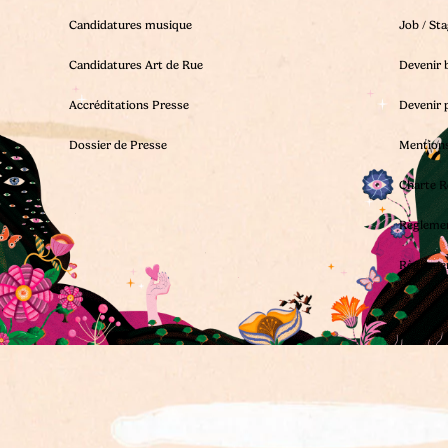
Candidatures musique
Job / St
Candidatures Art de Rue
Devenir 
Accréditations Presse
Devenir 
Dossier de Presse
Mentions
Charte R
Règleme
Règleme