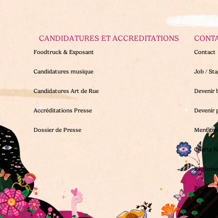
CANDIDATURES ET ACCREDITATIONS
CONT
Foodtruck & Exposant
Contact
Candidatures musique
Job / St
Candidatures Art de Rue
Devenir 
Accréditations Presse
Devenir 
Dossier de Presse
Mentions
Charte R
Règleme
Règleme