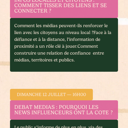
COMMENT TISSER DES LIENS ET SE
CONNECTER ?
Comment les médias peuvent-ils renforcer le
lien avec les citoyens au niveau local ?Face à la
défiance et à la distance, l’information de
proximité a un rôle clé à jouer.Comment
construire une relation de confiance entre
médias, territoires et publics.
DIMANCHE 12 JUILLET — 16H00
DEBAT MEDIAS : POURQUOI LES
NEWS INFLUENCEURS ONT LA COTE ?
Le public s’informe de plus en plus via des