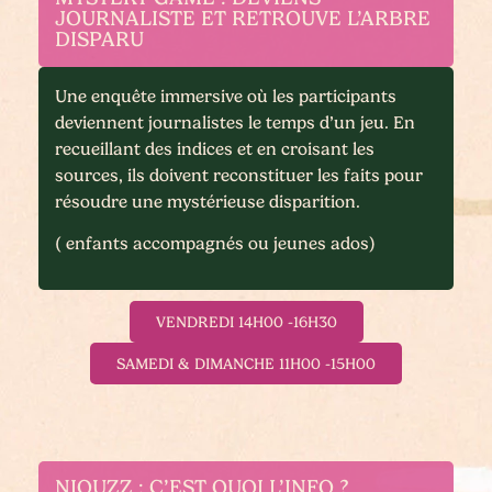
JOURNALISTE ET RETROUVE L’ARBRE
DISPARU
Une enquête immersive où les participants
deviennent journalistes le temps d’un jeu. En
recueillant des indices et en croisant les
sources, ils doivent reconstituer les faits pour
résoudre une mystérieuse disparition.
( enfants accompagnés ou jeunes ados)
VENDREDI 14H00 -16H30
SAMEDI & DIMANCHE 11H00 -15H00
NIOUZZ : C’EST QUOI L’INFO ?