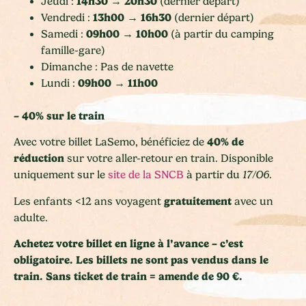
14h30 →
20h30
Jeudi :
(dernier départ)
13h00
→
16h30
Vendredi :
(dernier départ)
09h00
→
10h00
Samedi :
(à partir du camping
famille-gare)
Dimanche : Pas de navette
09h00
→
11h00
Lundi :
– 40% sur le train
40% de
Avec votre billet LaSemo, bénéficiez de
réduction
sur votre aller-retour en train. Disponible
uniquement sur le
site de la SNCB
à partir du
17/O6
.
gratuitement
Les enfants <12 ans voyagent
avec un
adulte.
Achetez votre billet en ligne à l’avance – c’est
obligatoire. Les billets ne sont pas vendus dans le
train. Sans ticket de train = amende de 90 €.