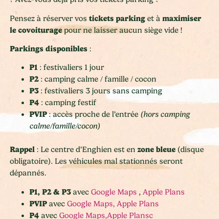
tickets parking
maximiser
Pensez à réserver vos
et à
le covoiturage
pour ne laisser aucun siège vide !
Parkings disponibles
:
P1
: festivaliers 1 jour
P2
: camping calme / famille / cocon
P3
: festivaliers 3 jours sans camping
P4
: camping festif
PVIP
: accès proche de l’entrée
(hors camping
calme/famille/cocon)
Rappel
zone bleue
: Le centre d’Enghien est en
(disque
obligatoire). Les véhicules mal stationnés seront
dépannés.
P1, P2 & P3
avec
Google Maps
,
Apple Plans
PVIP
avec
Google Maps,
Apple Plans
P4
avec
Google Maps,
Apple Plansc